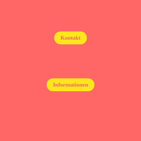
Über uns
Höhenkirchen-Siegertsbrunn
Galerie
Kontakt
08102/8749354
Zwergenglueck@gmx.net
Informationen
Impressum
Datenschutz
Kontakt