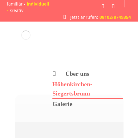
familiär -
individuell
-
kreativ
Jetzt anrufen:
08102/8749354
Über uns
Höhenkirchen-
Siegertsbrunn
Galerie